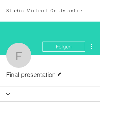
Studio Michael Geldmacher
Weitere Optionen
Folgen
Final presentation
Autor
Final presentation